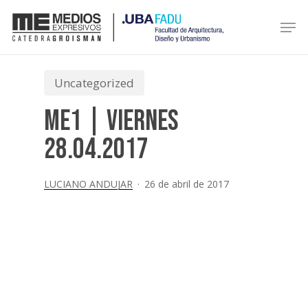
Skip
Men
to
Close
main
Menu
content
Uncategorized
ME1 | Viernes
28.04.2017
LUCIANO ANDUJAR
26 de abril de 2017